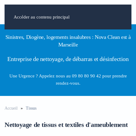
Accéder au contenu principal
Sinistres, Diogène, logements insalubres : Nova Clean est à
Marseille
Entreprise de nettoyage, de débarras et désinfection
Une Urgence ? Appelez nous
au
09 80 80 90 42
pour prendre
rendez-vous.
Accueil
Tissus
Nettoyage de tissus et textiles d'ameublement